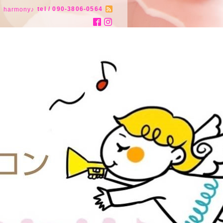
tel / 090-3806-0564
armony♪