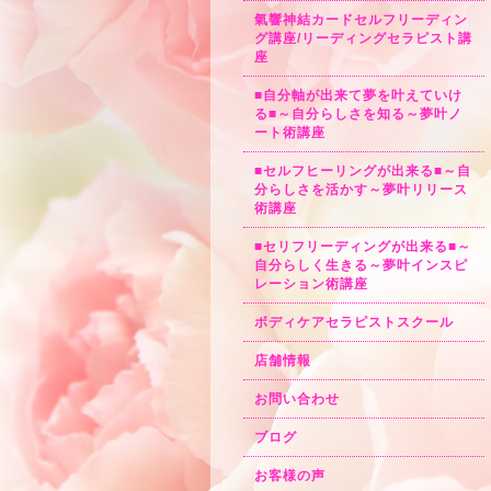
氣響神結カードセルフリーディン
グ講座/リーディングセラピスト講
座
■自分軸が出来て夢を叶えていけ
る■～自分らしさを知る～夢叶ノ
ート術講座
■セルフヒーリングが出来る■～自
分らしさを活かす～夢叶リリース
術講座
■セリフリーディングが出来る■～
自分らしく生きる～夢叶インスピ
レーション術講座
ボディケアセラピストスクール
店舗情報
お問い合わせ
ブログ
お客様の声