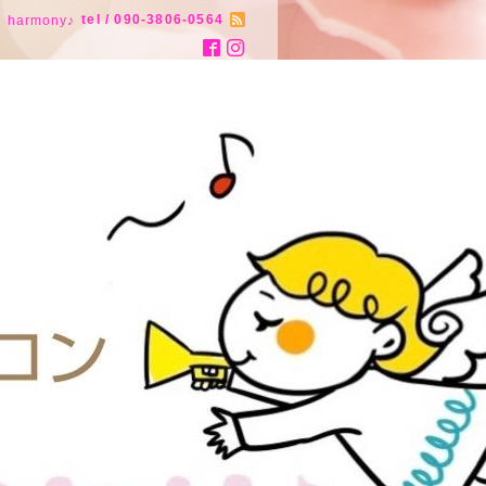
tel / 090-3806-0564
armony♪