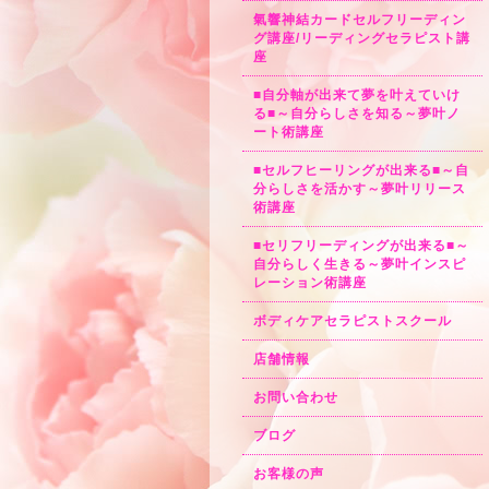
氣響神結カードセルフリーディン
グ講座/リーディングセラピスト講
座
■自分軸が出来て夢を叶えていけ
る■～自分らしさを知る～夢叶ノ
ート術講座
■セルフヒーリングが出来る■～自
分らしさを活かす～夢叶リリース
術講座
■セリフリーディングが出来る■～
自分らしく生きる～夢叶インスピ
レーション術講座
ボディケアセラピストスクール
店舗情報
お問い合わせ
ブログ
お客様の声