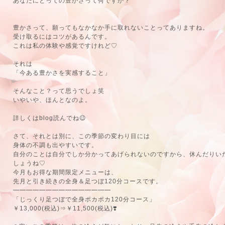
あなたにとっての豊かさって何ですか？
豊かさって、願ってもなかなか手に取れないことってありますね。
受け取るにはコツがあるんです。
これは私の体験や感覚ですけれど♡
それは
「今ある豊かさを実感すること」
そんなこと？って思うでしょ笑
いやいや、ほんとなのよ。
詳しくはblog読んでね😉
さて、それとは別に、この季節の変わり目には
身体の不調も出やすいです。
自分のことは自分でしか分かってあげられないのですから、休んだりい
しょうね♡
今月もお得な期間限定メニューは、
先月と引き続きの全身＆足つぼ120分コースです。
━━━━━━━━━━━━━━━
「じっくり足つぼで全身ポカポカ120分コース」
￥13,000(税込)⇒￥11,500(税込)❣️