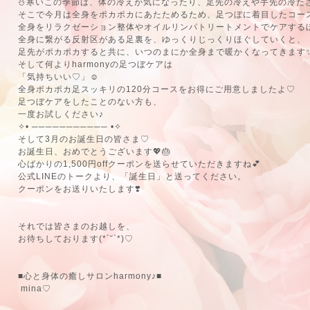
⛄️寒いこの季節は、体の冷えが気になったり、足先の冷えや手先の冷た
そこで今月は全身をポカポカにあたためるため、足つぼに着目したコー
全身をリラクゼーション整体やオイルリンパトリートメントでケアする
全身に繋がる反射区がある足裏を、ゆっくりじっくりほぐしていくと、
足先がポカポカすると共に、いつのまにか全身まで暖かくなってきます
そして何よりharmonyの足つぼケアは
「気持ちいい♡」☺️
全身ポカポカ足スッキリの120分コースをお得にご用意しましたよ♡
足つぼケアをしたことのない方も、
一度お試しください♪
✧• ─────────── •✧
そして3月のお誕生日の皆さま♡
お誕生日、おめでとうございます💖🎂
心ばかりの1,500円offクーポンを送らせていただきますね💕︎
公式LINEのトークより、「誕生日」と送ってください。
クーポンをお送りいたします❣️
それでは皆さまのお越しを、
お待ちしております(*´˘`*)♡
■心と身体の癒しサロンharmony♪■
mina♡